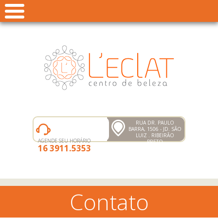
RUA DR. PAULO
BARRA, 1506 - JD. SÃO
LUIZ . RIBEIRÃO
AGENDE SEU HORÁRIO
PRETO
16 3911.5353
Contato