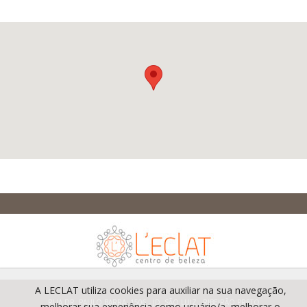
A LECLAT utiliza cookies para auxiliar na sua navegação,
RUA DR. PAULO BARRA, 1506 - JD. SÃO LUIZ . RIBEIRÃO PRETO
melhorar sua experiência como usuário/a, melhorar o